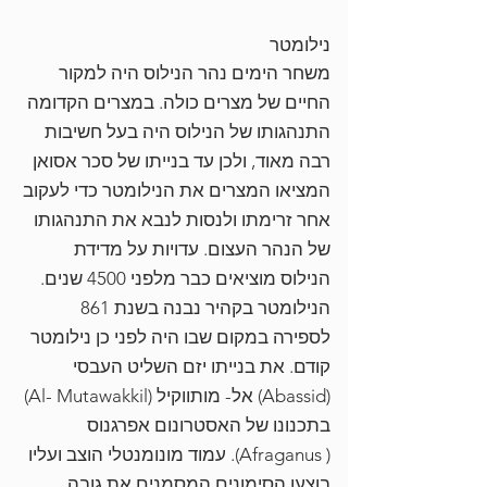
נילומטר
משחר הימים נהר הנילוס היה למקור
החיים של מצרים כולה. במצרים הקדומה
התנהגותו של הנילוס היה בעל חשיבות
רבה מאוד, ולכן עד בנייתו של סכר אסואן
המציאו המצרים את הנילומטר כדי לעקוב
אחר זרימתו ולנסות לנבא את התנהגותו
של הנהר העצום. עדויות על מדידת
הנילוס מוציאים כבר מלפני 4500 שנים.
הנילומטר בקהיר נבנה בשנת 861
לספירה במקום שבו היה לפני כן נילומטר
קודם. את בנייתו יזם השליט העבסי
(Abassid) אל- מותווקיל (Al- Mutawakkil)
בתכנונו של
האסטרונום
אפרגנוס
(
Afraganus). עמוד מונומנטלי הוצב ועליו
בוצעו הסימונים המסמנים את גובה