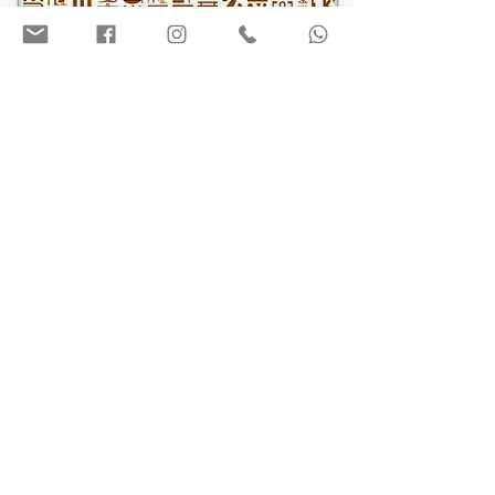
בסביבת אלכסנדריה
אל-עלמיין -
מוזאון המלחמה ,
אתר הקרב ובתי
קברות צבאיים