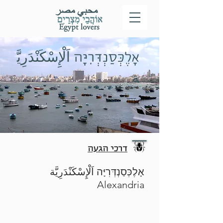
אָלֶכְּסַנְדְּרִיָּה
اَلْإِسْكَنْدَرِيَّ
ة
דרכי הגעה
אָלֶכְּסַנְדְּרִיָּה اَلْإِسْكَنْدَرِيَّة
Alexandria