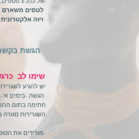
של כ20 $ נוספים, ואגרות מעבר גבול רגילות.
לטסים משארם
-
ויזה אלקטרונית
ז
הגשת בקשה ל
שימו לב כרגע 
יש להגיע לשגרירות מ
הגשה -בימים א'-ג' בן 9:00 ל
חתימה בתום התהל
השגרירות סגורה ב
-מורידים את הטופ