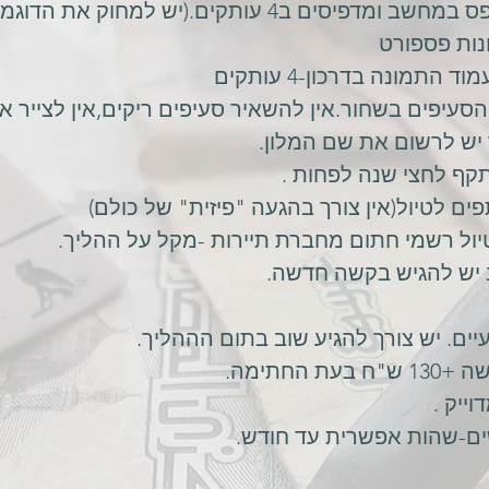
 ב4 עותקים.(יש למחוק את הדוגמאות בטופס)
 התמונה בדרכון-4 עותקים
עיפים בשחור.אין להשאיר סעיפים ריקים,אין לצייר אי
יש לרשום את שם המלון.
תקף לחצי שנה לפחות .
פים לטיול(אין צורך בהגעה "פיזית" של כולם)
יול רשמי חתום מחברת תיירות -מקל על ההליך.
 יש להגיש בקשה חדשה.
יים. יש צורך להגיע שוב בתום הההליך.
וייק .