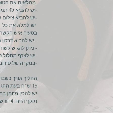
ממלאים את הטופס במחשב ומדפיסים
-יש להביא ל4 תמונות פספורט
-יש להביא צילום עמוד
יש למלא את כל הס
בסעיף איש הקשר 
- יש להביא דרכון 
- ניתן להגיש לשות
-יש לצרף מסלול ט
-במקרה של סירוב
ההליך אורך כשבוע
15 ש"ח בעת ההגשה +130 ש"ח בעת החתימה.
יש להכין מזומן במד
תוקף הויזה 4חודשים-שהות אפשרית עד חודש.