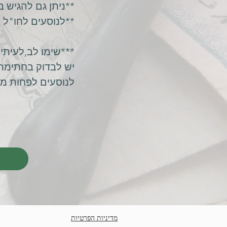
**ניתן גם להגיש ב
**לנוסעים לחו"ל ב
***שימו לב,לעיתים יש דר
יש לבדוק בחתימת 
לנוסעים לפחות מ7 ימים,אין צורך.קנס במידה ולא הוחתם(כ1500egp)
מדיניות הפרטיות