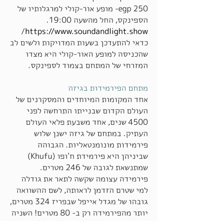
250 egp- מופע אור-קולי למרגלותיו של
הספינקס, החל מהשעה 19:00.
/
https://www.soundandlight.show
כדאי להתעדכן בשעות המדויקות ולשים לב
שהכניסה למופע האור-קולי היא מצדו
המזרחי של המתחם בצמוד לספינקס.
מתחם הפירמידות בגיזה
אחד המקומות המיוחדים והמסקרנים של
העולם הקדום שבנייתו התרחשה לפני
4500 שנים, אחד משבעת פלאי העולם
העתיק. במתחם של גיזה ישנן שלוש
פירמידות מונומנטאליות. הגבוהה
שביניהן היא פירמידת ח'ופו (Khufu)
שמתנשאת לגובה של 246 מטרים.
פירמידה עצומה שקשה לתאר את גודלה
למי שטרם הזדמן לראותה, לשם ההשוואה
גובהו של מגדל אייפל שבפריז 324 מטרים,
יותר מהפירמידה רק ב- 80 מטרים! השניה