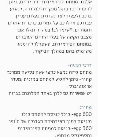
שלכם. מתחם הפירמידות רחב ידיים, ניתן
להתהלך בו ברגל מנקודה לנקודה, לנסוע
ברכב ולעצור לצד נקודות בעלות עניין
עבורכם או לרכב על גמלים, כרכרות סוסים
וחמורים. *שימו לב! במהרה תגלו את
מצבם הקשה של בעלי החיים העובדים
במתחם הפירמידות, תשתדלו להימנע
משימוש בהם במהלך הביקור.
דרכי הגעה
-
מתחם גיזה נמצא כחצי שעה נסיעה ממרכז
קהיר- ניתן להגיע למתחם במונית ,מטרו
או אוטובוס .
יש אפשרות גם ללון באחד המלונות בגיזה
מחיר:
600 egp- כולל כניסה למתחם כולו
וכניסה לתוך הפירמידה הגדולה של ח'ופו
360 egp- כניסה למתחם הפירמידות
והספינקס מבחוץ.