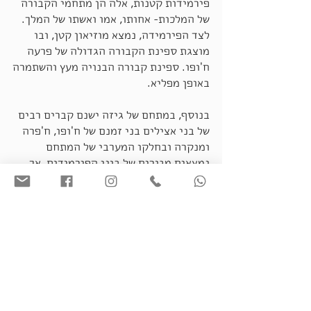
פירמידות קטנות, אלה הן מתחמי הקבורה
של המלכות- אחותו, אמו ואשתו של המלך.
לצד הפירמידה, נמצא מוזיאון קטן, ובו
מוצגת ספינת הקבורה הגדולה של פרעה
ח'ופו. ספינת קבורה הבנויה מעץ והשתמרה
באופן מפליא.
בנוסף, במתחם של גיזה ישנם קברים רבים
של בני אצילים בני זמנם של ח'ופו, ח'פרה
ומנקרה ובחלקו המערבי של המתחם
נמצאים מגורים של בוני הפירמידות, אך
מצב השתמרותם רע.
הפירמידות עוררו סקרנות ושאלות רבות
בנוגע למטרתן ובנייתם כבר מהעת
העתיקה, את ראשית המחקר המדעי שלהן
ניתן לראות בסופו של המאה ה-18, עם
כיבוש מצרים על ידי נפוליאון. כל
המחקרים הרבים במאתיים השנים
האחרונות מלמדים שמטרת בנייתם הם