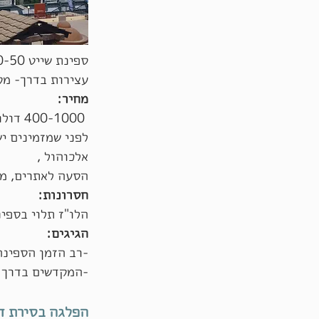
ספינת שייט 150-50 חדרים
עצירות בדרך- מק
מחיר:
400-1000 דולר לשייט
לפני שמזמינים י
אלכוהול ,
הסעה לאתרים, מד
חסרונות:
הלו"ז תלוי בספינ
הגיגים:
-רב הזמן הספינה
-המקדשים בדרך מ
הפלגה בסירת ד