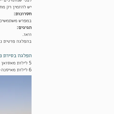
יש להזמין רק מח
חסרונות:
במפרש משתמשים כ
הגיגים:
וואו.
בהפלגה פרטית ני
הפלגה בסירת פ
5 לילות מאסואן -לאיסנה (7 לילות עד קינה).
6 לילות מאיסנה-לאסואן (8 לילות מקינה).