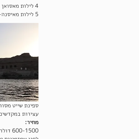
4 לילות מאסואן - לאיסנה
5 לילות מאיסנה- לאסואן
ספינת שייט מסורתית 12-4 חדרים. ניתן להצטרף להפלגה
עצירות במקדשים,
מחיר:
600-1500 דולר לשייט
לפני שמזמינים י