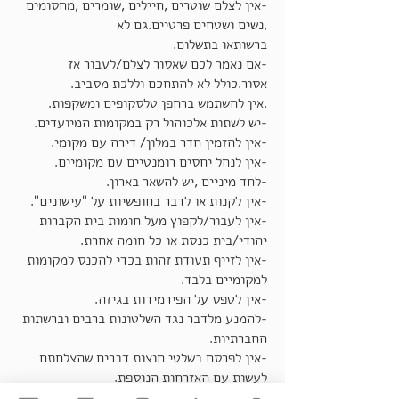
-אין לצלם שוטרים ,חיילים ,שומרים ,מחסומים
,נשים ושטחים פרטיים.גם לא
ברשותאו בתשלום.
-אם נאמר לכם שאסור לצלם/לעבור אז
אסור.כולל לא להתחכם וללכת מסביב.
.אין להשתמש ברחפן טלסקופים ומשקפות.
-יש לשתות אלכוהול רק במקומות המיועדים.
-אין להזמין חדר במלון/ דירה עם מקומי.
-אין לנהל יחסים רומנטיים עם מקומיים.
-לחד מיניים ,יש להשאר בארון.
-אין לקנות או לדבר בחופשיות על "עישונים".
-אין לעבור/לקפוץ מעל חומות בית הקברות
יהודי/בית כנסת או כל חומה אחרת.
-אין לזייף תעודת זהות בכדי להכנס למקומות
למקומיים בלבד.
-אין לטפס על הפירמידות בגיזה.
-להמנע מלדבר נגד השלטונות ברבים וברשתות
החברתיות.
-אין לפרסם בשלטי חוצות דברים שהצלחתם
לעשות עם האזרחות הנוספת.
-לשים לב לא לשכח קליעים מהמילואים בתיק.